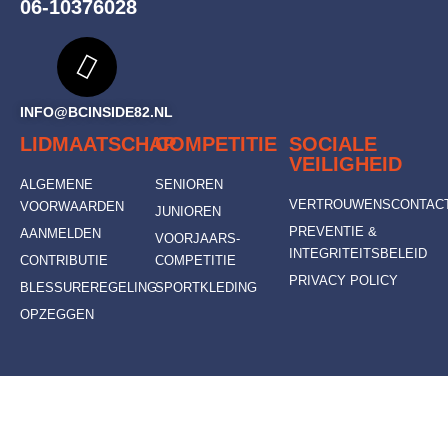
06-10376028
INFO@BCINSIDE82.NL
LIDMAATSCHAP
COMPETITIE
SOCIALE
VEILIGHEID
ALGEMENE
SENIOREN
VERTROUWENSCONTAC
VOORWAARDEN
JUNIOREN
PREVENTIE &
AANMELDEN
VOORJAARS-
INTEGRITEITSBELEID
CONTRIBUTIE
COMPETITIE
PRIVACY POLICY
BLESSUREREGELING
SPORTKLEDING
OPZEGGEN
© 2022 - BC Inside '82